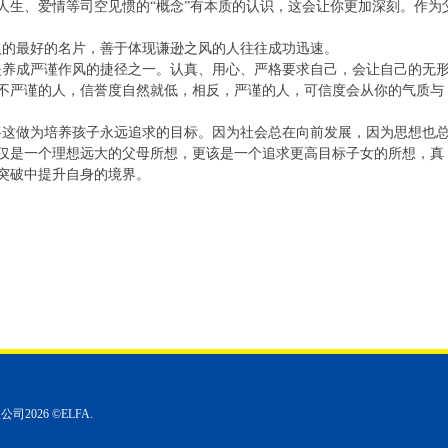
人生、爱情等司空见惯的“概念”有本质的认识，这会让你更加深刻。作为
人的最好的名片，善于体现谦逊之风的人往往成功迅速。
这是养成严谨作风的捷径之一。认真、用心、严格要求自己，会让自己的无
不严谨的人，信誉度自然就低，相反，严谨的人，可信度会从你的气质与
该将这做为培养孩子永远追求的目标。因为社会总在向前发展，因为思想也
仅是一个理想远大的父母所想，更该是一个追求更高目标子女的所想，真
突破中提升自身的境界。
026 ©ELFA.
1
2