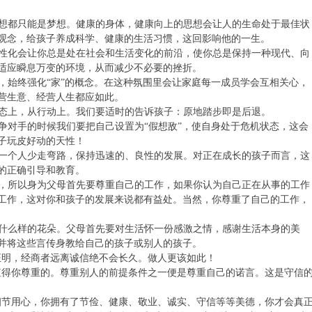
想都只能是梦想。健康的身体，健康向上的思想会让人的生命处于最佳状
观念，给孩子养成科学、健康的生活习惯，这回影响他的一生。
性化会让你总是处在社会和生活变化的前沿，使你总是保持一种现代、向
适应瞬息万变的环境，从而减少不必要的挫折。
，始终强化“家”的概念。在这种氛围里会让家庭每一成员学会互相关心，
营生意、经营人生都应如此。
态上，从行动上。我们要适时的告诉孩子：原地踏步即是后退。
争对手的时候我们要把自己设置为“假想敌”，使自身处于危机状态，这会
子玩皮好动的天性！
一个人少走弯路，保持迅速的、良性的发展。对正在成长的孩子而言，这
的正确引导和教育。
，所以身为父母首先要尊重自己的工作，如果你认为自己正在从事的工作
工作，这对你和孩子的发展来说都有益处。当然，你尊重了自己的工作，
什么样的花朵。父母首先要对生活怀一份感激之情，感谢生活本身的美
并将这些言传身教给自己的孩子或别人的孩子。
证明，经商者远离诚信绝不会长久。做人更该如此！
远值得你尊重的。尊重别人的前提条件之一便是尊重自己的诺言。这是守信
活细节用心，你拥有了节俭、健康、敬业、诚实、守信等等美德，你才会真