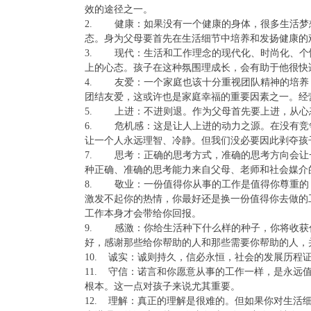
效的途径之一。
2. 健康：如果没有一个健康的身体，很多生活梦
态。身为父母要首先在生活细节中培养和发扬健康的
3. 现代：生活和工作理念的现代化、时尚化、个
上的心态。孩子在这种氛围理成长，会有助于他很快
4. 友爱：一个家庭也该十分重视团队精神的培养
团结友爱，这或许也是家庭幸福的重要因素之一。经
5. 上进：不进则退。作为父母首先要上进，从心
6. 危机感：这是让人上进的动力之源。在没有竞
让一个人永远理智、冷静。但我们没必要因此剥夺孩
7. 思考：正确的思考方式，准确的思考方向会让
种正确、准确的思考能力来自父母、老师和社会媒介
8. 敬业：一份值得你从事的工作是值得你尊重的
激发不起你的热情，你最好还是换一份值得你去做的
工作本身才会带给你回报。
9. 感激：你给生活种下什么样的种子，你将收获
好，感谢那些给你帮助的人和那些需要你帮助的人，
10. 诚实：诚则持久，信必永恒，社会的发展历程
11. 守信：诺言和你愿意从事的工作一样，是永
根本。这一点对孩子来说尤其重要。
12. 理解：真正的理解是很难的。但如果你对生